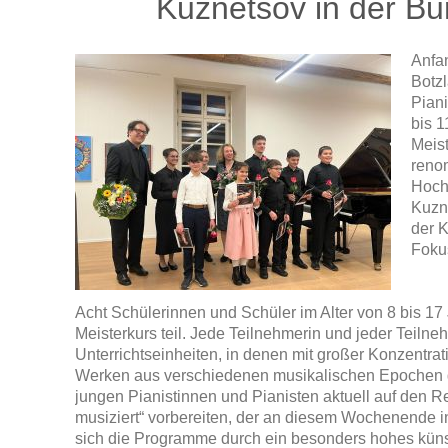
Kuznetsov in der Bu
Anfa
Botzl
Piani
bis 1
Meist
reno
Hoch
Kuzne
der 
Foku
Acht Schülerinnen und Schüler im Alter von 8 bis 
Meisterkurs teil. Jede Teilnehmerin und jeder Teilneh
Unterrichtseinheiten, in denen mit großer Konzentr
Werken aus verschiedenen musikalischen Epochen g
jungen Pianistinnen und Pianisten aktuell auf den 
musiziert“ vorbereiten, der an diesem Wochenende i
sich die Programme durch ein besonders hohes küns