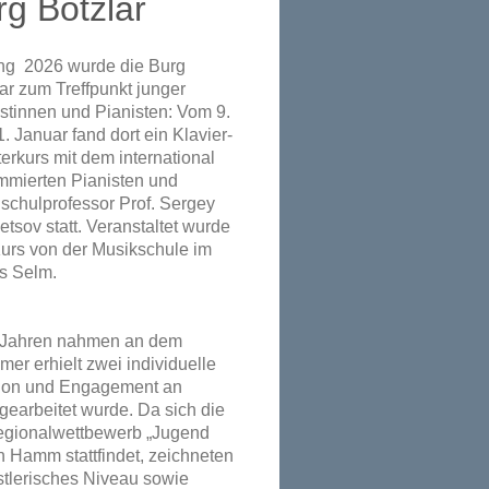
rg Botzlar
ng 2026 wurde die Burg
ar zum Treffpunkt junger
stinnen und Pianisten: Vom 9.
1. Januar fand dort ein Klavier-
erkurs mit dem international
mmierten Pianisten und
schulprofessor Prof. Sergey
tsov statt. Veranstaltet wurde
Kurs von der Musikschule im
s Selm.
17 Jahren nahmen an dem
mer erhielt zwei individuelle
ation und Engagement an
earbeitet wurde. Da sich die
Regionalwettbewerb „Jugend
n Hamm stattfindet, zeichneten
tlerisches Niveau sowie