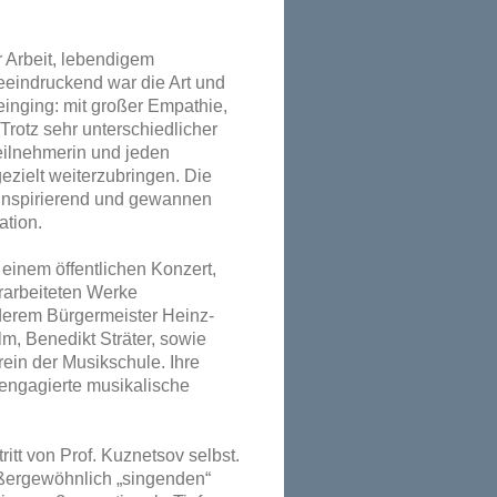
 Arbeit, lebendigem
eindruckend war die Art und
einging: mit großer Empathie,
 Trotz sehr unterschiedlicher
eilnehmerin und jeden
gezielt weiterzubringen. Die
 inspirierend und gewannen
ation.
 einem öffentlichen Konzert,
rarbeiteten Werke
derem Bürgermeister Heinz-
m, Benedikt Sträter, sowie
ein der Musikschule. Ihre
 engagierte musikalische
itt von Prof. Kuznetsov selbst.
ußergewöhnlich „singenden“