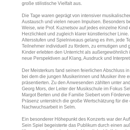
große stilistische Vielfalt aus.
Die Tage waren geprägt von intensiver musikalischer
Austausch und vielen neuen Impulsen. Besonders be
Weise, wie Prof. Kuznetsov auf jedes einzelne Kind 
Herzlichkeit und zugleich klarer künstlerischer Linie.
Altersstufen und Spielniveaus gelang es ihm, jede T
Teilnehmer individuell zu fördern, zu ermutigen und 
Kinder erlebten den Unterricht als außergewöhnlich
neue Perspektiven auf Klang, Ausdruck und Interpret
Der Meisterkurs fand seinen feierlichen Abschluss in
bei dem die jungen Musikerinnen und Musiker ihre e
präsentierten. Zu den Anwesenden zählten unter an
Georg Mors, der Leiter der Musikschule im Fokus Sel
Margot Berten und die Familie Siebert vom Förderver
Präsenz unterstrich die große Wertschätzung für die
Nachwuchsarbeit in Selm.
Ein besonderer Höhepunkt des Konzerts war der Auftr
Sein Spiel begeisterte das Publikum durch einen a